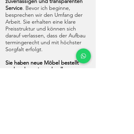
zuverlässigen und transparenten 
Service
. Bevor ich beginne, 
besprechen wir den Umfang der 
Arbeit. Sie erhalten eine klare 
Preisstruktur und können sich 
darauf verlassen, dass der Aufbau 
termingerecht und mit höchster 
Sorgfalt erfolgt.
Sie haben neue Möbel bestellt 
und suchen eine schnelle, 
professionelle Lösung?
Verschwenden Sie keine Minute 
mehr mit unübersichtlichen 
Skizzen und der Suche nach dem 
richtigen Bohrer. 
Kontaktieren Sie mich noch heute
für ein unverbindliches Angebot. 
Lehnen Sie sich zurück – ich 