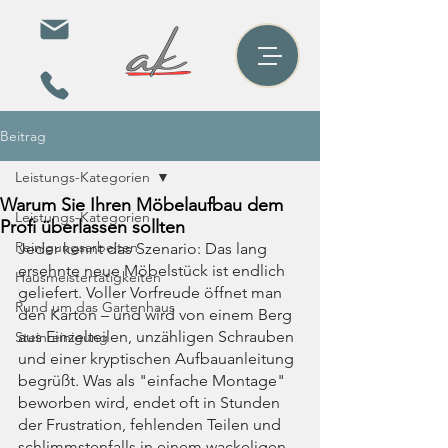
Beitrag
Leistungs-Kategorien
Warum Sie Ihren Möbelaufbau dem
Leistungs-Kategorien
Profi überlassen sollten
Reinigungsarbeiten
Jeder kennt das Szenario: Das lang 
ersehnte neue Möbelstück ist endlich 
Hausmeistertätigkeiten
geliefert. Voller Vorfreude öffnet man 
Rund um das Gartenhaus
den Karton – und wird von einem Berg 
aus Einzelteilen, unzähligen Schrauben 
Steinreinigung
und einer kryptischen Aufbauanleitung 
begrüßt. Was als "einfache Montage" 
beworben wird, endet oft in Stunden 
der Frustration, fehlenden Teilen und 
schlimmstenfalls in einem wackeligen 