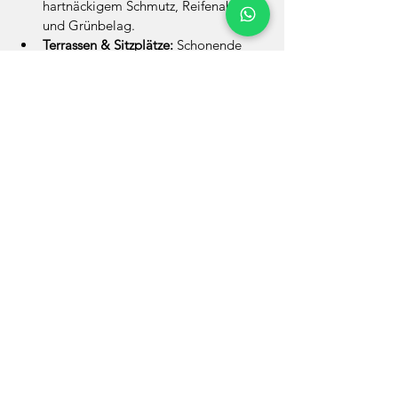
hartnäckigem Schmutz, Reifenabrieb 
und Grünbelag.
Terrassen & Sitzplätze:
 Schonende 
Reinigung von Steinplatten und 
Betonoberflächen.
Steinmauern & Treppen:
 Vertikale 
Reinigung von Sichtschutzmauern, 
Betonmauern und Aufgängen.
Vordächer & Überdachungen:
Befreiung von Moosbelägen und 
Laubresten.
Komplett-Service:
 Auf Wunsch 
inklusive Unkrautbeseitigung, neuem 
Fugensand und Schutzversiegelung.
Möchten Sie Ihre Pflastersteine 
und Terrassen aus dem 
Winterschlaf wecken?
Schicken Sie mir einfach ganz 