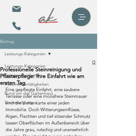
Beitrag
Leistungs-Kategorien
Leistungs-Kategorien
Professionelle Steinreinigung und
Reinigungsarbeiten
Pflasterpflege: Ihre Einfahrt wie am
ersten Tag
Hausmeistertätigkeiten
Eine gepflegte Einfahrt, eine saubere 
Rund um das Gartenhaus
Terrasse oder eine moosfreie Steinmauer 
Steinreinigung
sind die Visitenkarte einer jeden 
Immobilie. Doch Witterungseinflüsse, 
Algen, Flechten und tief sitzender Schmutz 
lassen Oberflächen im Außenbereich über 
die Jahre grau, rutschig und unansehnlich 