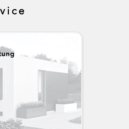
vice
atung