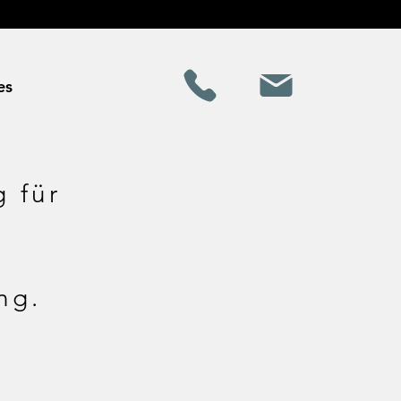
es
g für
ng.