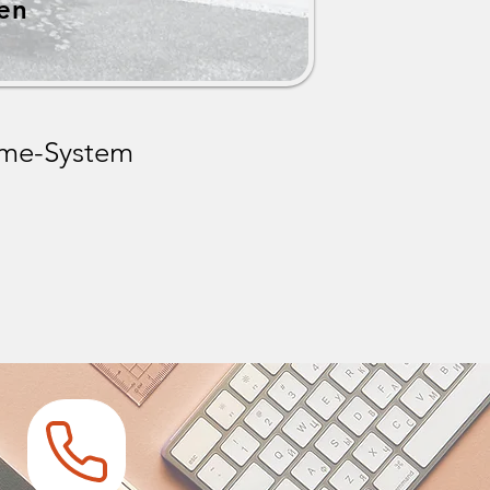
den
ome-System